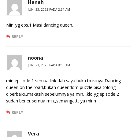
Hanah
JUNI 23, 2023 PADA 2:31 AM
Min..yg eps.1 Masi dancing queen…
REPLY
noona
JUNI 23, 2023 PADA 8:56 AM
min episode 1 semua link dah saya buka tp isinya Dancing
queen on the road,bukan queendom puzzle bisa tolong
diperbaiki,,makasih sebelumnya ya min,,,klo yg episode 2
sudah bener semua min,,semangattt ya minn
REPLY
Vera