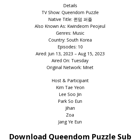
Details
TV Show: Queendom Puzzle
Native Title: 퀸덤 퍼즐
Also Known As: Kwindeom Peojeul
Genres: Music
Country: South Korea
Episodes: 10
Aired: Jun 13, 2023 – Aug 15, 2023
Aired On: Tuesday
Original Network: Mnet
Host & Participant
Kim Tae Yeon
Lee Soo Jin
Park So Eun
Jihan
Zoa
Jang Ye Eun
Download Queendom Puzzle Sub