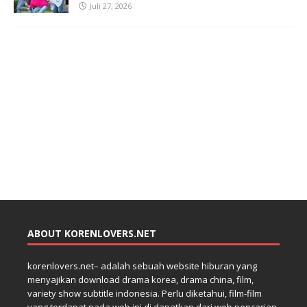
Juli 27, 2026
ABOUT KORENLOVERS.NET
korenlovers.net– adalah sebuah website hiburan yang
menyajikan download drama korea, drama china, film,
variety show subtitle indonesia. Perlu diketahui, film-film