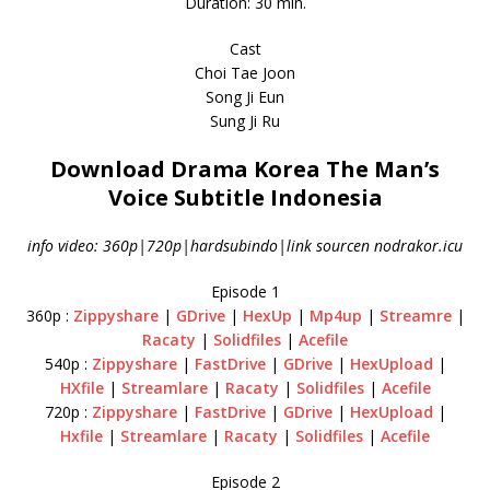
Duration: 30 min.
Cast
Choi Tae Joon
Song Ji Eun
Sung Ji Ru
Download Drama Korea The Man’s
Voice Subtitle Indonesia
info video: 360p|720p|hardsubindo|link sourcen nodrakor.icu
Episode 1
360p :
Zippyshare
|
GDrive
|
HexUp
|
Mp4up
|
Streamre
|
Racaty
|
Solidfiles
|
Acefile
540p :
Zippyshare
|
FastDrive
|
GDrive
|
HexUpload
|
HXfile
|
Streamlare
|
Racaty
|
Solidfiles
|
Acefile
720p :
Zippyshare
|
FastDrive
|
GDrive
|
HexUpload
|
Hxfile
|
Streamlare
|
Racaty
|
Solidfiles
|
Acefile
Episode 2