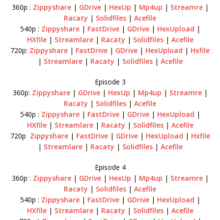
360p :
Zippyshare
|
GDrive
|
HexUp
|
Mp4up
|
Streamre
|
Racaty
|
Solidfiles
|
Acefile
540p :
Zippyshare
|
FastDrive
|
GDrive
|
HexUpload
|
HXfile
|
Streamlare
|
Racaty
|
Solidfiles
|
Acefile
720p:
Zippyshare
|
FastDrive
|
GDrive
|
HexUpload
|
Hxfile
|
Streamlare
|
Racaty
|
Solidfiles
|
Acefile
Episode 3
360p:
Zippyshare
|
GDrive
|
HexUp
|
Mp4up
|
Streamre
|
Racaty
|
Solidfiles
|
Acefile
540p :
Zippyshare
|
FastDrive
|
GDrive
|
HexUpload
|
HXfile
|
Streamlare
|
Racaty
|
Solidfiles
|
Acefile
720p
Zippyshare
|
FastDrive
|
GDrive
|
HexUpload
|
Hxfile
|
Streamlare
|
Racaty
|
Solidfiles
|
Acefile
Episode 4
360p :
Zippyshare
|
GDrive
|
HexUp
|
Mp4up
|
Streamre
|
Racaty
|
Solidfiles
|
Acefile
540p :
Zippyshare
|
FastDrive
|
GDrive
|
HexUpload
|
HXfile
|
Streamlare
|
Racaty
|
Solidfiles
|
Acefile