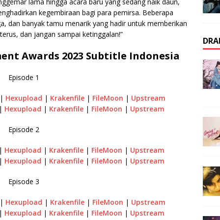
penggemar lama hingga acara baru yang sedang naik daun,
enghadirkan kegembiraan bagi para pemirsa. Beberapa
ga, dan banyak tamu menarik yang hadir untuk memberikan
terus, dan jangan sampai ketinggalan!”
DRA
nt Awards 2023 Subtitle Indonesia
Episode 1
|
Hexupload
|
Krakenfile
|
FileMoon
|
Upstream
|
Hexupload
|
Krakenfile
|
FileMoon
|
Upstream
Episode 2
|
Hexupload
|
Krakenfile
|
FileMoon
|
Upstream
|
Hexupload
|
Krakenfile
|
FileMoon
|
Upstream
Episode 3
|
Hexupload
|
Krakenfile
|
FileMoon
|
Upstream
|
Hexupload
|
Krakenfile
|
FileMoon
|
Upstream