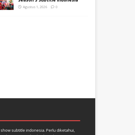
Agustus 1, 2026
0
how subtitle indonesia. Perlu diketahui,