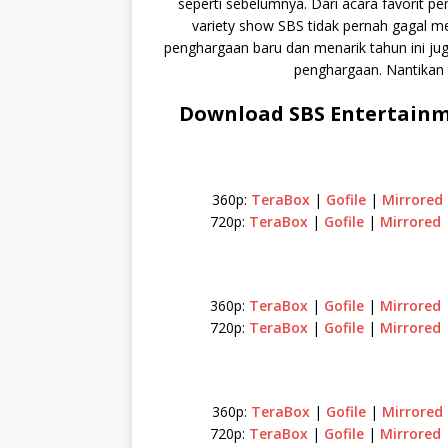
seperti sebelumnya. Dari acara favorit 
variety show SBS tidak pernah gagal m
penghargaan baru dan menarik tahun ini ju
penghargaan. Nantikan 
Download SBS Entertainme
360p:
TeraBox
|
Gofile
|
Mirrored
720p:
TeraBox
|
Gofile
|
Mirrored
360p:
TeraBox
|
Gofile
|
Mirrored
720p:
TeraBox
|
Gofile
|
Mirrored
360p:
TeraBox
|
Gofile
|
Mirrored
720p:
TeraBox
|
Gofile
|
Mirrored