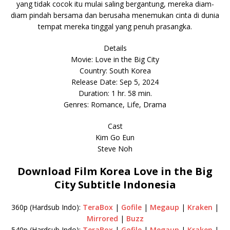
yang tidak cocok itu mulai saling bergantung, mereka diam-
diam pindah bersama dan berusaha menemukan cinta di dunia
tempat mereka tinggal yang penuh prasangka.
Details
Movie: Love in the Big City
Country: South Korea
Release Date: Sep 5, 2024
Duration: 1 hr. 58 min.
Genres: Romance, Life, Drama
Cast
Kim Go Eun
Steve Noh
Download Film Korea Love in the Big
City Subtitle Indonesia
360p (Hardsub Indo):
TeraBox
|
Gofile
|
Megaup
|
Kraken
|
Mirrored
|
Buzz
540p (Hardsub Indo):
TeraBox
|
Gofile
|
Megaup
|
Kraken
|