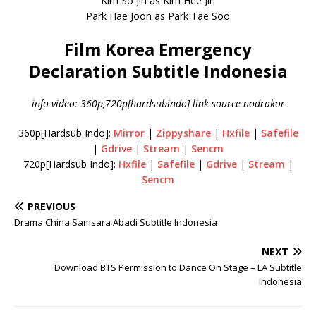
Kim So Jin as Kim Hee Jin
Park Hae Joon as Park Tae Soo
Film Korea Emergency
Declaration Subtitle Indonesia
info video: 360p,720p[hardsubindo] link source nodrakor
360p[Hardsub Indo]:
Mirror
|
Zippyshare
|
Hxfile
|
Safefile
|
Gdrive
|
Stream
|
Sencm
720p[Hardsub Indo]:
Hxfile
|
Safefile
|
Gdrive
|
Stream
|
Sencm
PREVIOUS
Drama China Samsara Abadi Subtitle Indonesia
NEXT
Download BTS Permission to Dance On Stage – LA Subtitle
Indonesia