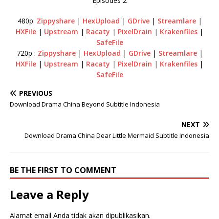
Episodes 2
480p:
Zippyshare
|
HexUpload
|
GDrive
|
Streamlare
|
HXFile
|
Upstream
|
Racaty
|
PixelDrain
|
Krakenfiles
|
SafeFile
720p :
Zippyshare
|
HexUpload
|
GDrive
|
Streamlare
|
HXFile
|
Upstream
|
Racaty
|
PixelDrain
|
Krakenfiles
|
SafeFile
PREVIOUS
Download Drama China Beyond Subtitle Indonesia
NEXT
Download Drama China Dear Little Mermaid Subtitle Indonesia
BE THE FIRST TO COMMENT
Leave a Reply
Alamat email Anda tidak akan dipublikasikan.