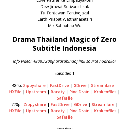
Love Pattranite Limpatiyakorn
Dew Jirawat Sutivanichsak
Tu Tontawan Tantivejakul
Earth Pirapat Watthanasetsiri
Mix Sahaphap Wo
Drama Thailand Magic of Zero
Subtitle Indonesia
info video: 480p,720p[hardsubindo] link source nodrakor
Episodes 1
480p:
Zippyshare
|
FastDrive
|
GDrive
|
Streamlare
|
HXFile
|
Upstream
|
Racaty
|
PixelDrain
|
Krakenfiles
|
SafeFile
720p :
Zippyshare
|
FastDrive
|
GDrive
|
Streamlare
|
HXFile
|
Upstream
|
Racaty
|
PixelDrain
|
Krakenfiles
|
SafeFile