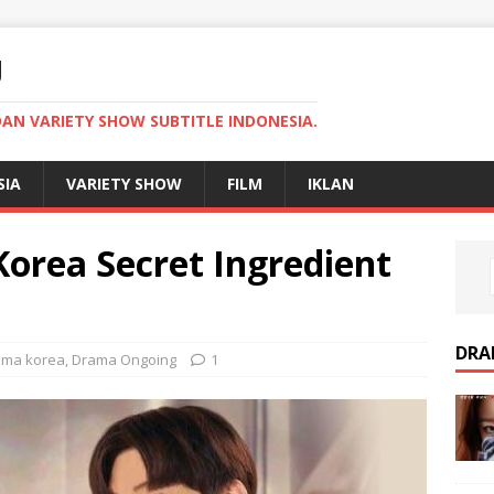
U
AN VARIETY SHOW SUBTITLE INDONESIA.
SIA
VARIETY SHOW
FILM
IKLAN
rea Secret Ingredient
DRA
ama korea
,
Drama Ongoing
1