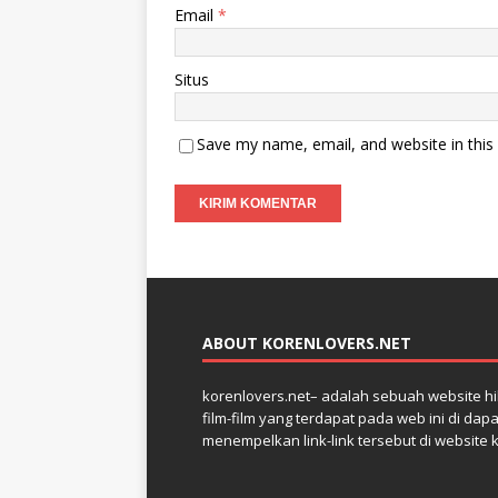
Email
*
Situs
Save my name, email, and website in this
ABOUT KORENLOVERS.NET
korenlovers.net– adalah sebuah website hib
film-film yang terdapat pada web ini di dap
menempelkan link-link tersebut di website 