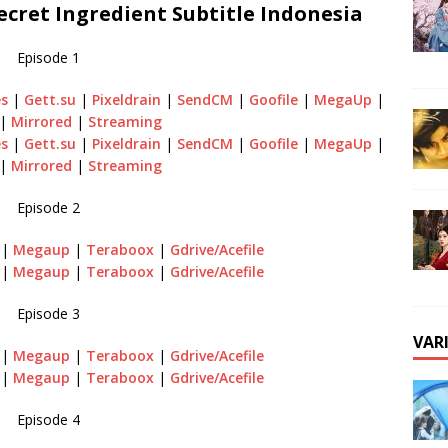
ret Ingredient Subtitle Indonesia
Episode 1
es
|
Gett.su
|
Pixeldrain
|
SendCM
|
Goofile
|
MegaUp
|
|
Mirrored
|
Streaming
es
|
Gett.su
|
Pixeldrain
|
SendCM
|
Goofile
|
MegaUp
|
|
Mirrored
|
Streaming
Episode 2
|
Megaup
|
Teraboox
|
Gdrive/Acefile
|
Megaup
|
Teraboox
|
Gdrive/Acefile
Episode 3
VAR
e
|
Megaup
|
Teraboox
|
Gdrive/Acefile
e
|
Megaup
|
Teraboox
|
Gdrive/Acefile
Episode 4