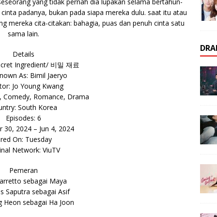
seseorang yang tidak pernah dia lupakan selama bertahun-
cinta padanya, bukan pada siapa mereka dulu. saat itu atau
ng mereka cita-citakan: bahagia, puas dan penuh cinta satu
sama lain.
DRA
Details
cret Ingredient/ 비밀 재료
nown As: Bimil Jaeryo
tor: Jo Young Kwang
d, Comedy, Romance, Drama
ntry: South Korea
Episodes: 6
pr 30, 2024 – Jun 4, 2024
ired On: Tuesday
inal Network: ViuTV
Pemeran
Barretto sebagai Maya
s Saputra sebagai Asif
g Heon sebagai Ha Joon