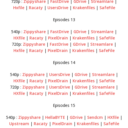
720p :
Zippyshare
|
FastDrive
|
GDrive
|
Streamlare
|
Hxfile
|
Racaty
|
UsersDrive
|
Krakenfiles
|
SafeFile
Episodes 13
540p :
Zippyshare
|
FastDrive
|
GDrive
|
Streamlare
|
HXfile
|
Racaty
|
PixelDrain
|
Krakenfiles
|
SafeFile
720p:
Zippyshare
|
FastDrive
|
GDrive
|
Streamlare
|
Hxfile
|
Racaty
|
PixelDrain
|
Krakenfiles
|
SafeFile
Episodes 14
540p :
Zippyshare
|
UsersDrive
|
GDrive
|
Streamlare
|
HXfile
|
Racaty
|
PixelDrain
|
Krakenfiles
|
SafeFile
720p :
Zippyshare
|
UsersDrive
|
GDrive
|
Streamlare
|
HXfile
|
Racaty
|
PixelDrain
|
Krakenfiles
|
SafeFile
Episodes 15
540p :
Zippyshare
|
HellaBYTE
|
GDrive
|
Sendcm
|
HXfile
|
Upstream
|
Racaty
|
PixelDrain
|
Krakenfiles
|
SafeFile