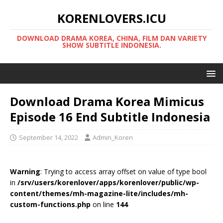
KORENLOVERS.ICU
DOWNLOAD DRAMA KOREA, CHINA, FILM DAN VARIETY
SHOW SUBTITLE INDONESIA.
Download Drama Korea Mimicus
Episode 16 End Subtitle Indonesia
September 14, 2022
Admin_Koren
Warning
: Trying to access array offset on value of type bool
in
/srv/users/korenlover/apps/korenlover/public/wp-
content/themes/mh-magazine-lite/includes/mh-
custom-functions.php
on line
144