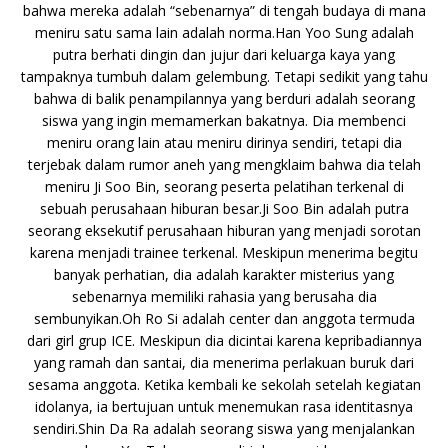
bahwa mereka adalah “sebenarnya” di tengah budaya di mana
meniru satu sama lain adalah norma.Han Yoo Sung adalah
putra berhati dingin dan jujur ​​dari keluarga kaya yang
tampaknya tumbuh dalam gelembung. Tetapi sedikit yang tahu
bahwa di balik penampilannya yang berduri adalah seorang
siswa yang ingin memamerkan bakatnya. Dia membenci
meniru orang lain atau meniru dirinya sendiri, tetapi dia
terjebak dalam rumor aneh yang mengklaim bahwa dia telah
meniru Ji Soo Bin, seorang peserta pelatihan terkenal di
sebuah perusahaan hiburan besar.Ji Soo Bin adalah putra
seorang eksekutif perusahaan hiburan yang menjadi sorotan
karena menjadi trainee terkenal. Meskipun menerima begitu
banyak perhatian, dia adalah karakter misterius yang
sebenarnya memiliki rahasia yang berusaha dia
sembunyikan.Oh Ro Si adalah center dan anggota termuda
dari girl grup ICE. Meskipun dia dicintai karena kepribadiannya
yang ramah dan santai, dia menerima perlakuan buruk dari
sesama anggota. Ketika kembali ke sekolah setelah kegiatan
idolanya, ia bertujuan untuk menemukan rasa identitasnya
sendiri.Shin Da Ra adalah seorang siswa yang menjalankan