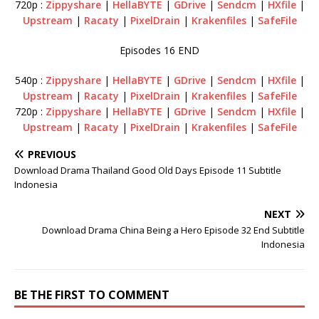
720p :
Zippyshare
|
HellaBYTE
|
GDrive
|
Sendcm
|
HXfile
|
Upstream
|
Racaty
|
PixelDrain
|
Krakenfiles
|
SafeFile
Episodes 16 END
540p :
Zippyshare
|
HellaBYTE
|
GDrive
|
Sendcm
|
HXfile
|
Upstream
|
Racaty
|
PixelDrain
|
Krakenfiles
|
SafeFile
720p :
Zippyshare
|
HellaBYTE
|
GDrive
|
Sendcm
|
HXfile
|
Upstream
|
Racaty
|
PixelDrain
|
Krakenfiles
|
SafeFile
PREVIOUS
Download Drama Thailand Good Old Days Episode 11 Subtitle
Indonesia
NEXT
Download Drama China Being a Hero Episode 32 End Subtitle
Indonesia
BE THE FIRST TO COMMENT