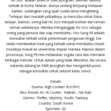
Ho Soo adalah siswa di SMA Jeonghan, sekolah swasta
terbaik di Korea Selatan. Ibunya sedang berjuang melawan
kanker, sedangkan sang ayah sudah lama menghilang.
Terlepas dari masalah pribadinya, ia mencoba untuk fokus
belajar. Namun, sering kali Ho Soo menjadi korban dari teman-
teman sekelasnya. Mereka menganggap Ho Soo sebagai
orang yang penurut dan siap membantu. Yoo Sung Pil adalah
konsultan terbaik untuk penerimaan perguruan tinggi. Dia
selalu memberikan hasil yang terbaik untuk membantu murid-
muridnya masuk ke universitas impian mereka. Namun dalam
prosesnya, Sung Pil rela melakukan segala cara dan memakai
berbagai metode. Untuk alasan yang tidak diketahui, dia secara
sukarela datang ke SMA Jeonghan dan mengambil posisi
sebagai konsultan untuk seluruh kelas senior.
Details
Drama: High Cookie/ 하이쿠키
Also Known As: Hi Cookie , Haikuki , Hai Kuki
Genres: Thriller, Mystery, Youth, Fantasy
Country: South Korea
Episodes: 20