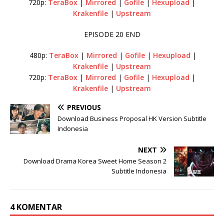
720p:
TeraBox
|
Mirrored
|
Gofile
|
Hexupload
|
Krakenfile
|
Upstream
EPISODE 20 END
480p:
TeraBox
|
Mirrored
|
Gofile
|
Hexupload
|
Krakenfile
|
Upstream
720p:
TeraBox
|
Mirrored
|
Gofile
|
Hexupload
|
Krakenfile
|
Upstream
PREVIOUS
Download Business Proposal HK Version Subtitle
Indonesia
NEXT
Download Drama Korea Sweet Home Season 2
Subtitle Indonesia
4 KOMENTAR