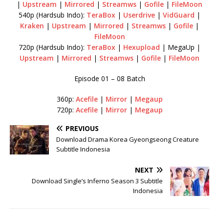
|
Upstream
|
Mirrored
|
Streamws
|
Gofile
|
FileMoon
540p (Hardsub Indo):
TeraBox
|
Userdrive
|
VidGuard
|
Kraken
|
Upstream
|
Mirrored
|
Streamws
|
Gofile
|
FileMoon
720p (Hardsub Indo):
TeraBox
|
Hexupload
| MegaUp |
Upstream
|
Mirrored
|
Streamws
|
Gofile
|
FileMoon
Episode 01 – 08 Batch
360p:
Acefile
|
Mirror
|
Megaup
720p:
Acefile
|
Mirror
|
Megaup
PREVIOUS
Download Drama Korea Gyeongseong Creature
Subtitle Indonesia
NEXT
Download Single’s Inferno Season 3 Subtitle
Indonesia