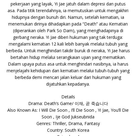
pekerjaan yang layak, Yi Jae jatuh dalam depresi dan putus
asa. Pada titik terendahnya, ia memutuskan untuk mengakhiri
hidupnya dengan bunuh diri. Namun, setelah kematian, ia
menemukan dirinya dihadapkan pada “Death” atau Kematian
(diperankan oleh Park So Dam), yang menghadapinya di
gerbang neraka. Yi Jae diberi hukuman yang tak terduga:
mengalami kematian 12 kali lebih banyak melalui tubuh yang
berbeda. Untuk menghindari takdir buruk di neraka, Yi Jae harus
bertahan hidup melalui serangkaian ujian yang mematikan.
Dalam upaya putus asa untuk menghindari nasibnya, ia harus
menjelajahi kehidupan dan kematian melalui tubuh-tubuh yang
berbeda demi mencari jalan keluar dari hukuman yang
dijatuhkan kepadanya.
Details
Drama: Death’s Game/ 이재, 곧 죽습니다
Also Known As: I Will Die Soon , I’ll Die Soon , Yi Jae, You’ll Die
Soon , Ije God Jukseubnida
Genres: Thriller, Drama, Fantasy
Country: South Korea