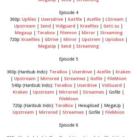
Episode 4
360p:
Upfiles
|
Usersdrive
|
Katfile
|
Acefile
|
LStream
|
Upstream
|
Send
|
Vidguard
|
Kraefiles
|
Gett.su
|
Megaup
|
Terabox
|
Filemon
|
Mirror
|
Streaming
720p:
Kraefiles
|
GDrive
|
Mirror
|
Upstrem
|
Uptobox
|
MegaUp
|
Send
|
Streaming
Episode 5
360p (Hardsub Indo):
TeraBox
|
Userdrive
|
Acefile
|
Kraken
|
Upstream
|
Mirrored
|
Streamws
|
Gofile
|
FileMoon
540p (Hardsub Indo):
TeraBox
|
Userdrive
|
VidGuard
|
Kraken
|
Upstream
|
Mirrored
|
Streamws
| Gofile |
FileMoon
720p (Hardsub Indo):
TeraBox
| Hexupload | MegaUp |
Upstream
|
Mirrored
|
Streamws
| Gofile |
FileMoon
Episode 6