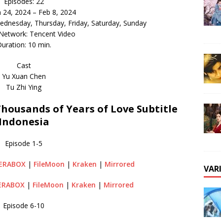
Episodes: 22
n 24, 2024 – Feb 8, 2024
dnesday, Thursday, Friday, Saturday, Sunday
 Network: Tencent Video
uration: 10 min.
Cast
Yu Xuan Chen
Tu Zhi Ying
ousands of Years of Love Subtitle
Indonesia
Episode 1-5
ERABOX
|
FileMoon
|
Kraken
|
Mirrored
VAR
ERABOX
|
FileMoon
|
Kraken
|
Mirrored
Episode 6-10