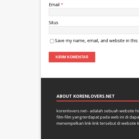
Email
*
Situs
Save my name, email, and website in this
ABOUT KORENLOVERS.NET
korenlovers.net– adalah sebuah website hib
film-film yang terdapat pada web ini di dap
menempelkan link-link tersebut di website 