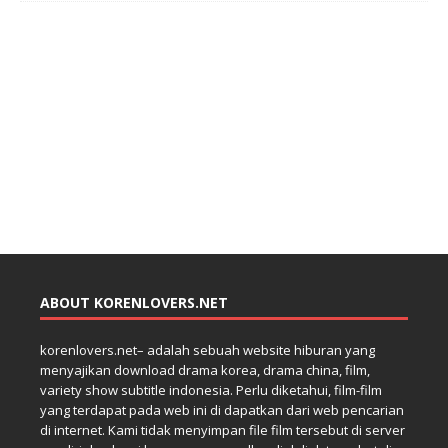
ABOUT KORENLOVERS.NET
korenlovers.net– adalah sebuah website hiburan yang
menyajikan download drama korea, drama china, film,
variety show subtitle indonesia. Perlu diketahui, film-film
yang terdapat pada web ini di dapatkan dari web pencarian
di internet. Kami tidak menyimpan file film tersebut di server