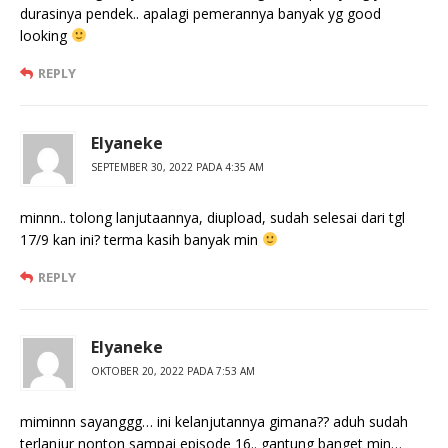
durasinya pendek.. apalagi pemerannya banyak yg good
looking
REPLY
Elyaneke
SEPTEMBER 30, 2022 PADA 4:35 AM
minnn.. tolong lanjutaannya, diupload, sudah selesai dari tgl
17/9 kan ini? terma kasih banyak min
REPLY
Elyaneke
OKTOBER 20, 2022 PADA 7:53 AM
miminnn sayanggg… ini kelanjutannya gimana?? aduh sudah
terlanjur nonton sampai episode 16.. gantung banget min…