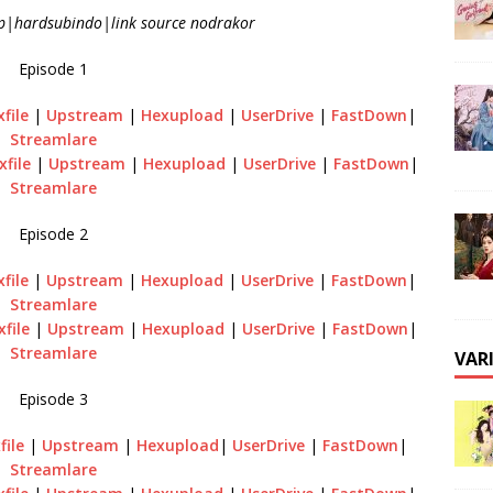
0p|hardsubindo|link source nodrakor
Episode 1
xfile
|
Upstream
|
Hexupload
|
UserDrive
|
FastDown
|
Streamlare
xfile
|
Upstream
|
Hexupload
|
UserDrive
|
FastDown
|
Streamlare
Episode 2
xfile
|
Upstream
|
Hexupload
|
UserDrive
|
FastDown
|
Streamlare
xfile
|
Upstream
|
Hexupload
|
UserDrive
|
FastDown
|
Streamlare
VAR
Episode 3
file
|
Upstream
|
Hexupload
|
UserDrive
|
FastDown
|
Streamlare