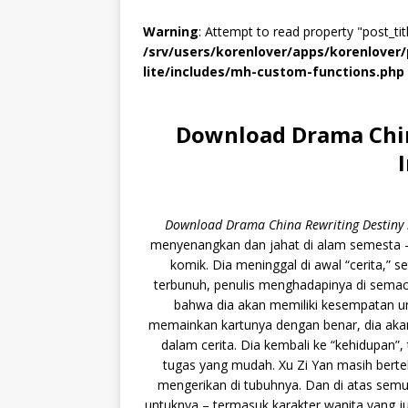
Warning
: Attempt to read property "post_titl
/srv/users/korenlover/apps/korenlove
lite/includes/mh-custom-functions.php
Download Drama Chin
Download Drama China Rewriting Destiny 
menyenangkan dan jahat di alam semesta – 
komik. Dia meninggal di awal “cerita,” s
terbunuh, penulis menghadapinya di sema
bahwa dia akan memiliki kesempatan untuk
memainkan kartunya dengan benar, dia akan
dalam cerita. Dia kembali ke “kehidupan
tugas yang mudah. Xu Zi Yan masih ber
mengerikan di tubuhnya. Dan di atas semua 
untuknya – termasuk karakter wanita yang j