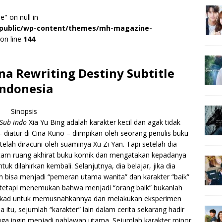
e" on null in
r/public/wp-content/themes/mh-magazine-
on line
144
a Rewriting Destiny Subtitle
Indonesia
Sinopsis
Sub indo
Xia Yu Bing adalah karakter kecil dan agak tidak
diatur di Cina Kuno – diimpikan oleh seorang penulis buku
etelah diracuni oleh suaminya Xu Zi Yan. Tapi setelah dia
cam ruang akhirat buku komik dan mengatakan kepadanya
 dilahirkan kembali. Selanjutnya, dia belajar, jika dia
 bisa menjadi “pemeran utama wanita” dan karakter “baik”
”, tetapi menemukan bahwa menjadi “orang baik” bukanlah
tekad untuk memusnahkannya dan melakukan eksperimen
itu, sejumlah “karakter” lain dalam cerita sekarang hadir
uga ingin menjadi pahlawan utama. Sejumlah karakter minor