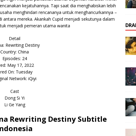
rencanakan kejatuhannya. Tapi saat dia menghabiskan lebih
erusaha menghindari rencananya untuk menghancurkannya –
 di antara mereka. Akankah Cupid menjadi sekutunya dalam
DRA
ntuk menjadi pemeran utama wanita
Detail
: Rewriting Destiny
Country: China
Episodes: 24
red: May 17, 2022
ired On: Tuesday
ginal Network: iQiyi
Cast
Dong Si Yi
Li Ge Yang
a Rewriting Destiny Subtitle
Indonesia