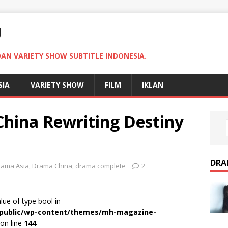
U
AN VARIETY SHOW SUBTITLE INDONESIA.
SIA
VARIETY SHOW
FILM
IKLAN
hina Rewriting Destiny
DRA
rama Asia
,
Drama China
,
drama complete
2
alue of type bool in
r/public/wp-content/themes/mh-magazine-
on line
144