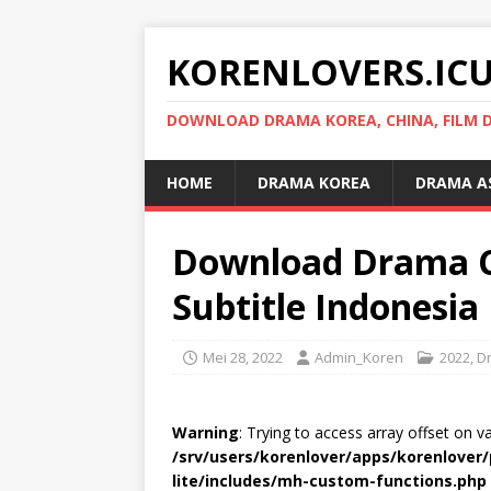
KORENLOVERS.IC
DOWNLOAD DRAMA KOREA, CHINA, FILM D
HOME
DRAMA KOREA
DRAMA A
Download Drama C
Subtitle Indonesia
Mei 28, 2022
Admin_Koren
2022
,
D
Warning
: Trying to access array offset on v
/srv/users/korenlover/apps/korenlove
lite/includes/mh-custom-functions.php